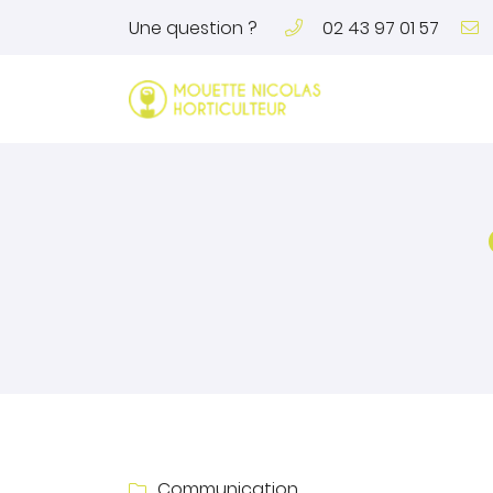
Une question ?
02 43 97 01 57
24 rue Saint-Pierre
72170 Beaumont-sur-Sarthe
02 43 97 01 57
Adresse email de réception

Communication
