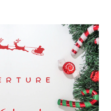
tions
ez vous
ription
.