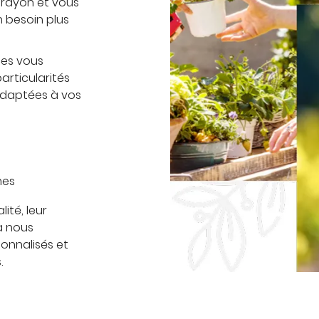
 rayon et vous
n besoin plus
̀ces vous
articularités
daptées à vos
mes
ité, leur
à nous
onnalisés et
.