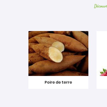
Découv
n
Poire de terre