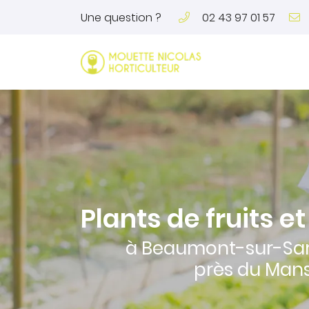
Une question ?
02 43 97 01 57
24 rue Saint-Pierre
72170 Beaumont-sur-Sarthe
02 43 97 01 57
Plants de fruits 
à Beaumont-sur-Sar
près du Man
Adresse email de réception
