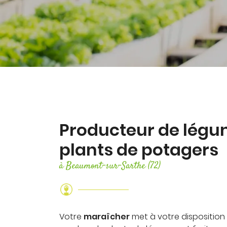
Recopier le code ci-contre

Rafraîchir le captcha

En cochant cette case, vous consentez à recevoir nos proposi
commerciales à l'adresse email indiqué ci-dessus. Vous pouv
désinscrire à tout moment en utilisant
le formulaire de désinsc
Inscription
Producteur de légu
plants de potagers
à Beaumont-sur-Sarthe (72)
Votre
maraîcher
met à votre dispositio