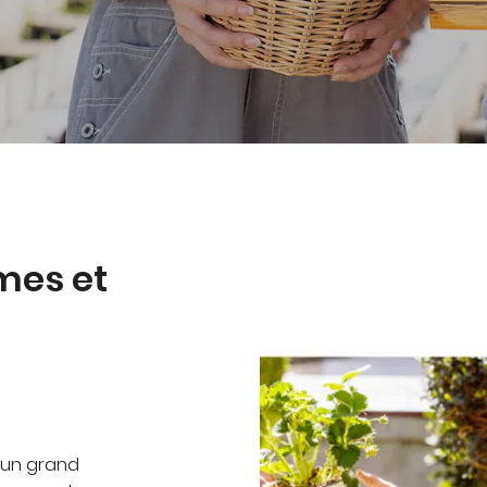
tions
ez vous
ription
.
mes et
n un grand