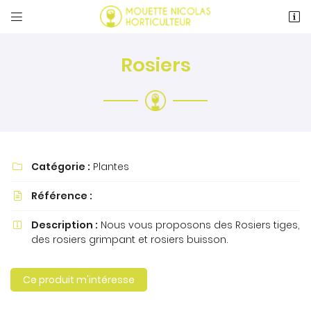


24 rue Saint-Pierre
72170 Beaumont-sur-Sarthe
Rosiers
02 43 97 01 57
Catégorie :
Plantes

Référence :

Adresse email de réception

Description :
Nous vous proposons des Rosiers tiges,

des rosiers grimpant et rosiers buisson.
Recopier le code ci-contre

Ce produit m'intéresse
Rafraîchir le captcha
