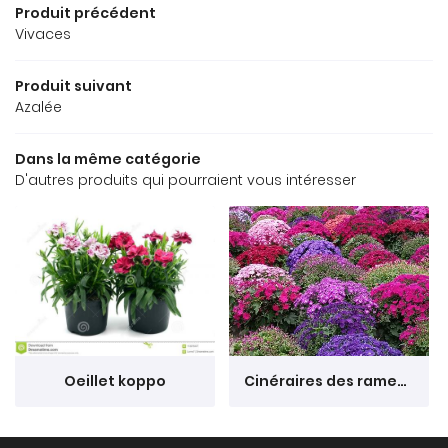
ORTICULTURE
Produit précédent
Vivaces
MARAÎCHAGE
Produit suivant
TRE SÉLECTION
Azalée
Rejoignez-no
AVIS
Dans la même catégorie
D'autres produits qui pourraient vous intéresser
ACTUALITÉS
Restez info
CONTACT
Inscription Newsle
Oeillet koppo
Cinéraires des rameaux