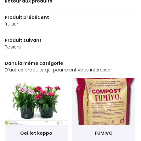
Retour aux produits
02 43 97 01 5
ORTICULTURE
Produit précédent
MARAÎCHAGE
fruitier
TRE SÉLECTION
Produit suivant
Rejoignez-no
Rosiers
AVIS
Dans la même catégorie
D'autres produits qui pourraient vous intéresser
ACTUALITÉS
Restez info
CONTACT
Inscription Newsle
Oeillet koppo
FUMIVO