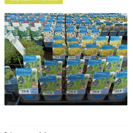
En cochant cette case, vous consentez à recevoir nos propositions
commerciales à l'adresse email indiqué ci-dessus. Vous pouvez vous
désinscrire à tout moment en utilisant
le formulaire de désinscription
.
Inscription
Une questio
ACCUEIL