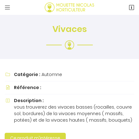


24 rue Saint-Pierre
72170 Beaumont-sur-Sarthe
Vivaces
02 43 97 01 57
Catégorie :
Automne

Référence :

Adresse email de réception

Description :

vous trouverez des vivaces basses (rocailles, couvre
Recopier le code ci-contre
sol, bordures) de la vivaces moyennes ( massifs,

potées) et de la vivaces hautes ( massifs, bouquets)
Rafraîchir le captcha

Ce produit m'intéresse