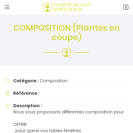


24 rue Saint-Pierre
72170 Beaumont-sur-Sarthe
COMPOSITION (Plantes en
02 43 97 01 57
coupe)
Catégorie :
Composition

Adresse email de réception

Référence :

Description :

Recopier le code ci-contre

Nous vous proposons différentes composition pour
Rafraîchir le captcha

OFFRIR
, pour garnir vos tables fenêtres .