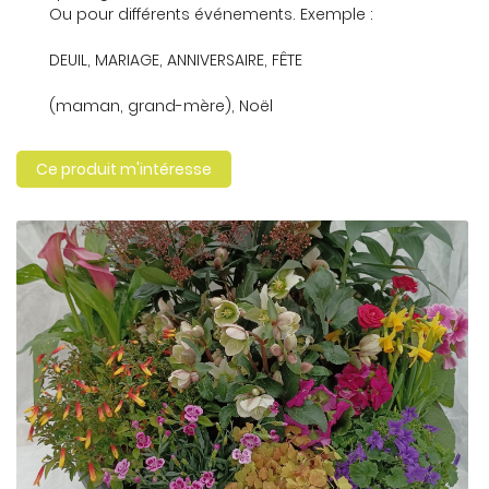
Ou pour différents événements. Exemple :
DEUIL, MARIAGE, ANNIVERSAIRE, FÊTE
En cochant cette case, vous consentez à recevoir nos propositions
(maman, grand-mère), Noël
commerciales à l'adresse email indiqué ci-dessus. Vous pouvez vous
désinscrire à tout moment en utilisant
le formulaire de désinscription
.
Ce produit m'intéresse
Inscription