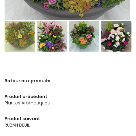
Une questio
ACCUEIL
02 43 97 01 5
ORTICULTURE
MARAÎCHAGE
TRE SÉLECTION
Retour aux produits
Rejoignez-no
AVIS
Produit précédent
Plantes Aromatiques
ACTUALITÉS
Restez info
Produit suivant
CONTACT
RUBAN DEUIL
Inscription Newsle