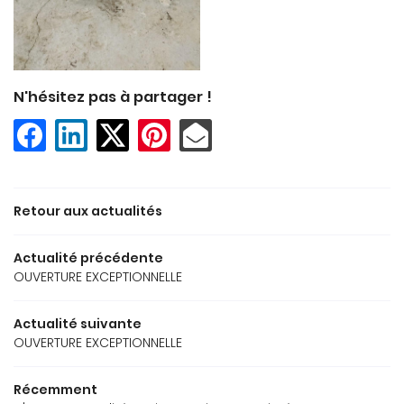
TRE SÉLECTION
Rejoignez-no
AVIS
N'hésitez pas à partager !
ACTUALITÉS
Restez info
CONTACT
Inscription Newsle
Retour aux actualités
Actualité précédente
OUVERTURE EXCEPTIONNELLE
Actualité suivante
OUVERTURE EXCEPTIONNELLE
Récemment