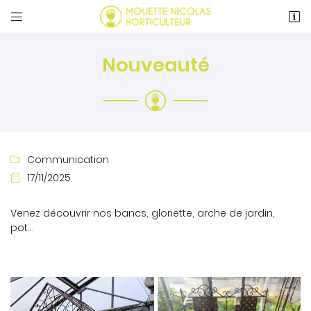


24 rue Saint-Pierre
72170 Beaumont-sur-Sarthe
Nouveauté
02 43 97 01 57
Communication

17/11/2025

Adresse email de réception
Venez découvrir nos bancs, gloriette, arche de jardin,

pot...
Recopier le code ci-contre

Rafraîchir le captcha
